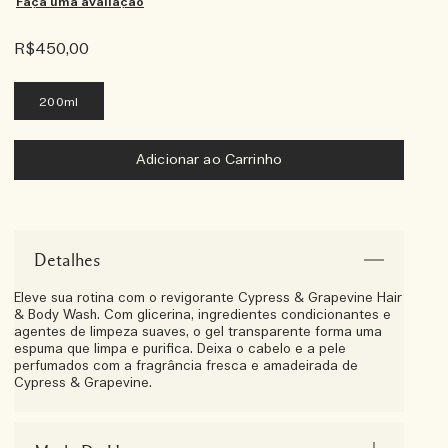
Faça uma avaliação
R$450,00
200ml
Adicionar ao Carrinho
Detalhes
Eleve sua rotina com o revigorante Cypress & Grapevine Hair
& Body Wash. Com glicerina, ingredientes condicionantes e
agentes de limpeza suaves, o gel transparente forma uma
espuma que limpa e purifica. Deixa o cabelo e a pele
perfumados com a fragrância fresca e amadeirada de
Cypress & Grapevine.