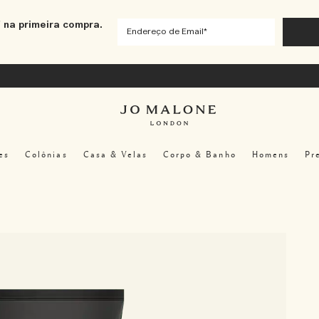
 na primeira compra.
es
Colônias
Casa & Velas
Corpo & Banho
Homens
Pr