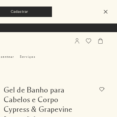
My
Favoritos
Meu
Account
Carrinho
esentear
Serviços
Gel de Banho para
Cabelos e Corpo
Cypress & Grapevine