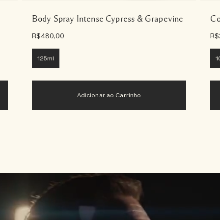
Body Spray Intense Cypress & Grapevine
Co
R$480,00
R$
125ml
1
Adicionar ao Carrinho