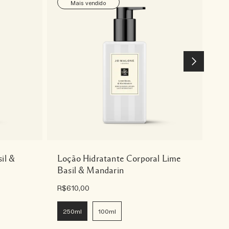
Mais vendido
il &
Loção Hidratante Corporal Lime
Co
Basil & Mandarin
R$610,00
R$1
250ml
100ml
1