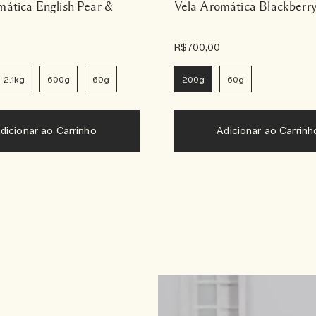
mática English Pear &
Vela Aromática Blackberr
R$700,00
2.1kg
600g
60g
200g
60g
dicionar ao Carrinho
Adicionar ao Carrinh