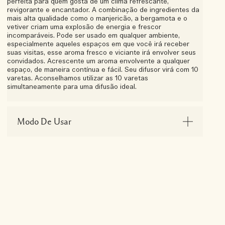
perfeita para quem gosta de um clima refrescante,
revigorante e encantador. A combinação de ingredientes da
mais alta qualidade como o manjericão, a bergamota e o
vetiver criam uma explosão de energia e frescor
incomparáveis. Pode ser usado em qualquer ambiente,
especialmente aqueles espaços em que você irá receber
suas visitas, esse aroma fresco e viciante irá envolver seus
convidados. Acrescente um aroma envolvente a qualquer
espaço, de maneira contínua e fácil. Seu difusor virá com 10
varetas. Aconselhamos utilizar as 10 varetas
simultaneamente para uma difusão ideal.
Modo De Usar