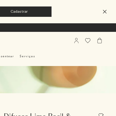
My
Favoritos
Meu
Account
Carrinho
esentear
Serviços