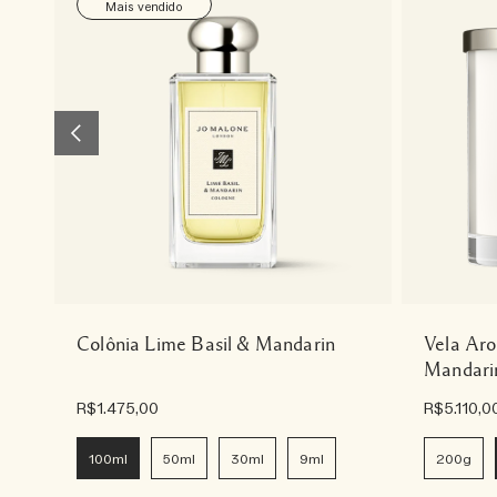
Mais vendido
Colônia Lime Basil & Mandarin
Vela Aro
Mandari
R$1.475,00
R$5.110,0
100ml
50ml
30ml
9ml
200g