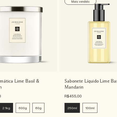
Mais vendido
mática Lime Basil &
Sabonete Líquido Lime Bas
n
Mandarin
0
R$455,00
2.1kg
600g
60g
250ml
100ml