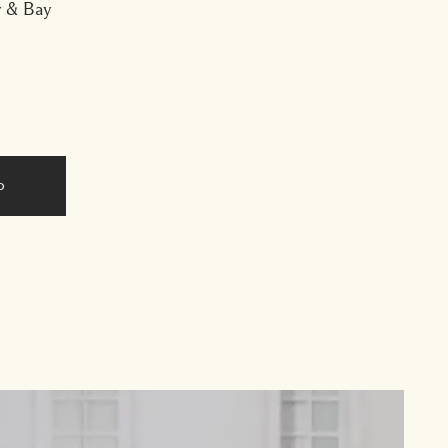
y & Bay
o