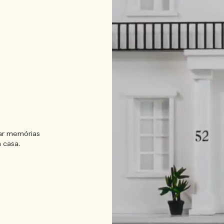
rar memórias
 casa.