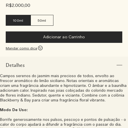
R$2.000,00
100ml
50ml
Adicionar ao Carrinho
Mandar como dica
Detalhes
Campos serenos do jasmim mais precioso de todos, envolto ao
frescor aromático do limão siciliano. Notas orientais e aromáticas
criam uma fragrância abundante e hipnotizante. O âmbar e a baunilha
adicionam calor. Inspirado nas joias cobiçadas do colorido mercado
de flores indiano. Sedutor, quente e viciante. Combine com a colônia
Blackberry & Bay para criar uma fragrância floral vibrante.
Modo De Uso:
Borrife generosamente nos pulsos, pescoço e pontos de pulsação - o
calor do corpo ajudará a difundir a fragrância com o passar do dia.