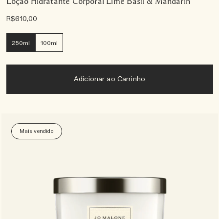
Loção Hidratante Corporal Lime Basil & Mandarin
R$610,00
250ml
100ml
Adicionar ao Carrinho
Mais vendido