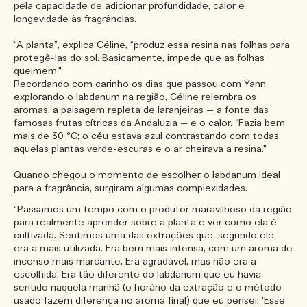
pela capacidade de adicionar profundidade, calor e
longevidade às fragrâncias.
“A planta”, explica Céline, “produz essa resina nas folhas para
protegê-las do sol. Basicamente, impede que as folhas
queimem.”
Recordando com carinho os dias que passou com Yann
explorando o labdanum na região, Céline relembra os
aromas, a paisagem repleta de laranjeiras — a fonte das
famosas frutas cítricas da Andaluzia — e o calor. “Fazia bem
mais de 30 °C; o céu estava azul contrastando com todas
aquelas plantas verde-escuras e o ar cheirava a resina.”
Quando chegou o momento de escolher o labdanum ideal
para a fragrância, surgiram algumas complexidades.
“Passamos um tempo com o produtor maravilhoso da região
para realmente aprender sobre a planta e ver como ela é
cultivada. Sentimos uma das extrações que, segundo ele,
era a mais utilizada. Era bem mais intensa, com um aroma de
incenso mais marcante. Era agradável, mas não era a
escolhida. Era tão diferente do labdanum que eu havia
sentido naquela manhã (o horário da extração e o método
usado fazem diferença no aroma final) que eu pensei: ‘Esse