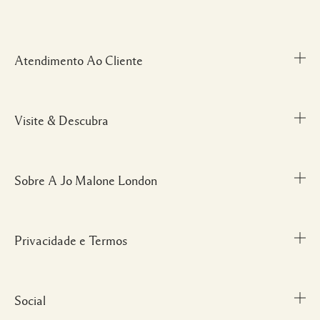
Atendimento Ao Cliente
Visite & Descubra
Meu Perfil
Fale Conosco
Personal Shopper
Sobre A Jo Malone London
Descubra uma Fragrância
Cancelamentos & Devoluções
Localize uma Boutique
Informações sobre Envio
Glossário de Ingredientes
Privacidade e Termos
Nossa História
FAQ
Informações da Marca
Carreiras
Social
Termos e Condições