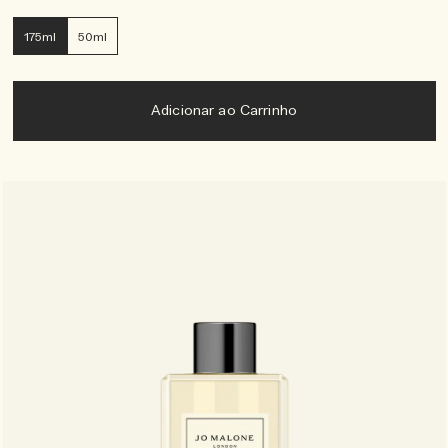
175ml
50ml
Adicionar ao Carrinho