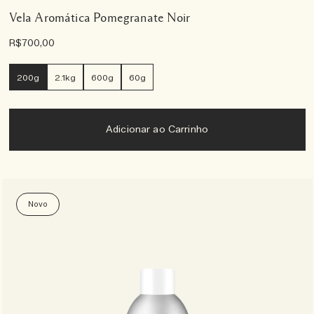
Vela Aromática Pomegranate Noir
R$700,00
200g
2.1kg
600g
60g
Adicionar ao Carrinho
Novo