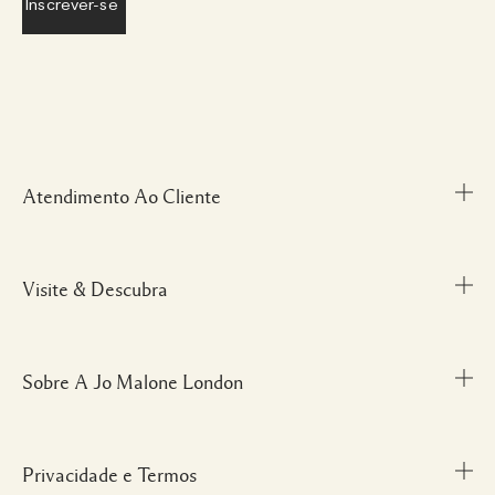
Atendimento Ao Cliente
Visite & Descubra
Meu Perfil
Fale Conosco
Personal Shopper
Sobre A Jo Malone London
Descubra uma Fragrância
Cancelamentos & Devoluções
Localize uma Boutique
Informações sobre Envio
Glossário de Ingredientes
Privacidade e Termos
Nossa História