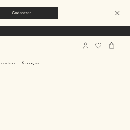
My
Favoritos
Meu
Account
Carrinho
esentear
Serviços