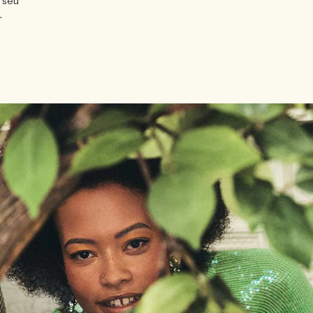
 seu
.