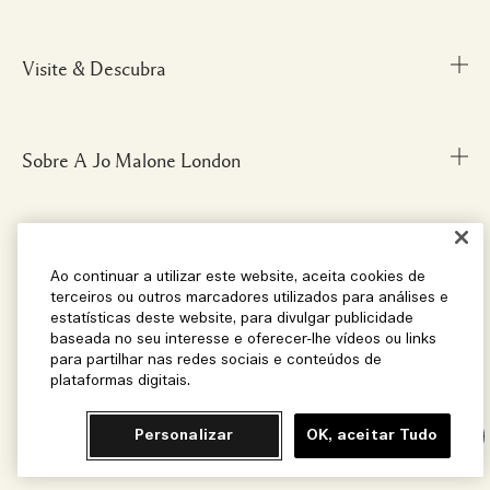
Visite & Descubra
Meu Perfil
Fale Conosco
Personal Shopper
Sobre A Jo Malone London
Descubra uma Fragrância
Cancelamentos & Devoluções
Localize uma Boutique
Informações sobre Envio
Glossário de Ingredientes
Privacidade e Termos
Nossa História
Ao continuar a utilizar este website, aceita cookies de
FAQ
terceiros ou outros marcadores utilizados para análises e
Informações da Marca
estatísticas deste website, para divulgar publicidade
baseada no seu interesse e oferecer-lhe vídeos ou links
Carreiras
Social
Termos e Condições
para partilhar nas redes sociais e conteúdos de
plataformas digitais.
Bestsellers
Localização e Idioma
Personalizar
OK, aceitar Tudo
Chat
Instagram
Facebook