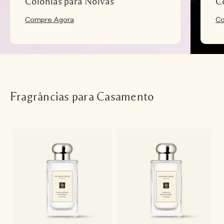
Colônias para Noivas
C
Compre Agora
Co
Fragrâncias para Casamento