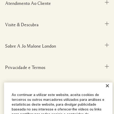
Atendimento Ao Cliente
Visite & Descubra
Meu Perfil
Fale Conosco
Personal Shopper
Sobre A Jo Malone London
Descubra uma Fragrância
Cancelamentos & Devoluções
Localize uma Boutique
Informações sobre Envio
Glossário de Ingredientes
Privacidade e Termos
Nossa História
FAQ
Informações da Marca
Carreiras
Social
Termos e Condições
Ao continuar a utilizar este website, aceita cookies de
terceiros ou outros marcadores utilizados para análises e
estatísticas deste website, para divulgar publicidade
baseada no seu interesse e oferecer-lhe vídeos ou links
Localização e Idioma
Instagram