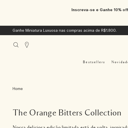
Inscreva-se e Ganhe 10% off
Ganhe Miniatura Luxuosa nas compras acima de R$1.800.
Stores
Bestsellers
Novidad
Home
The Orange Bitters Collection
Nossa deliciosa edição limitada está de volta, inspira