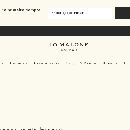
 na primeira compra.
es
Colônias
Casa & Velas
Corpo & Banho
Homens
Pr
da em um coquetel de inverno.