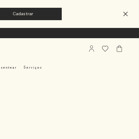
My
Favoritos
Meu
Account
Carrinho
esentear
Serviços