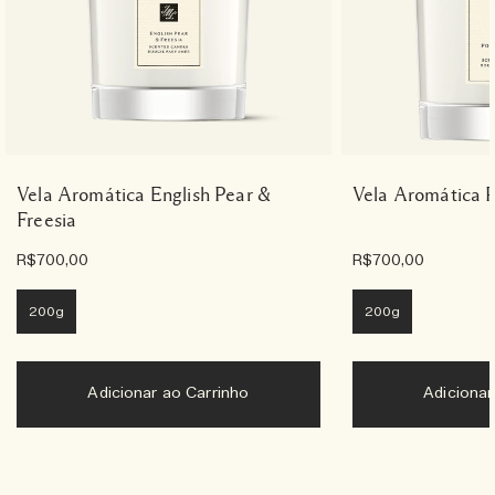
Vela Aromática English Pear &
Vela Aromática 
Freesia
R$700,00
R$700,00
200g
200g
Adicionar ao Carrinho
Adiciona