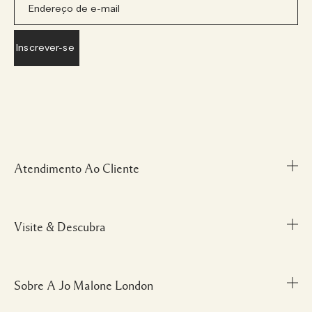
Atendimento Ao Cliente
Visite & Descubra
Meu Perfil
Fale Conosco
Personal Shopper
Sobre A Jo Malone London
Descubra uma Fragrância
Cancelamentos & Devoluções