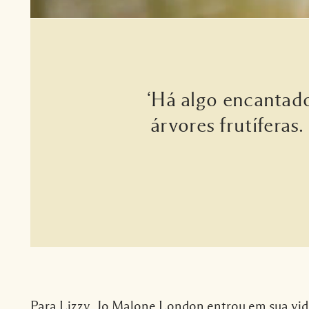
‘Há algo encantad
árvores frutíferas.
Para Lizzy, Jo Malone London entrou em sua vi