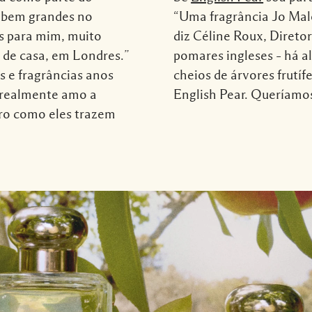
s bem grandes no
“Uma fragrância Jo Ma
s para mim, muito
diz Céline Roux, Direto
de casa, em Londres.”
pomares ingleses – há a
s e fragrâncias anos
cheios de árvores frutífe
 realmente amo a
English Pear. Queríamo
oro como eles trazem