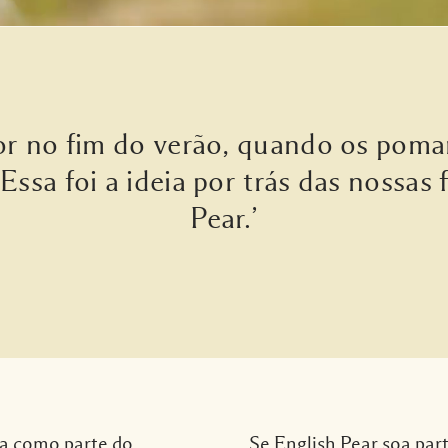
or no fim do verão, quando os pomar
 Essa foi a ideia por trás das nossas
Pear.’
da como parte do
Se
English Pear
soa part