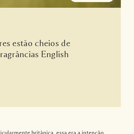
es estão cheios de
 fragrâncias English
icularmente britânica, essa era a intenção.