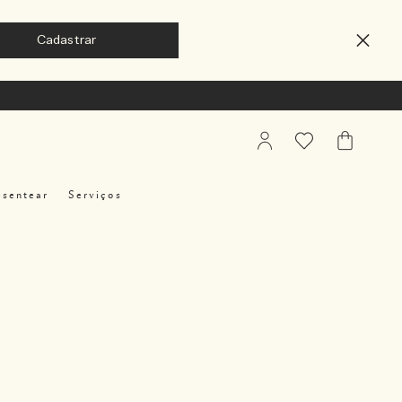
My
Favoritos
Meu
Account
Carrinho
esentear
Serviços