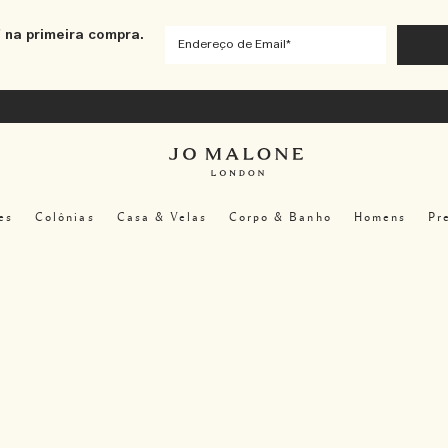
 na primeira compra.
es
Colônias
Casa & Velas
Corpo & Banho
Homens
Pr