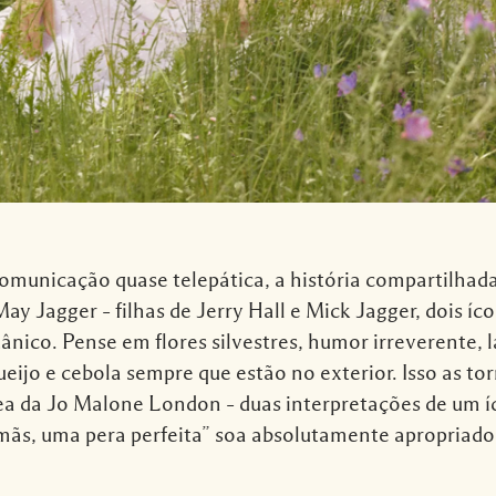
omunicação quase telepática, a história compartilhada
ay Jagger – filhas de Jerry Hall e Mick Jagger, dois í
ico. Pense em flores silvestres, humor irreverente, la
ueijo e cebola sempre que estão no exterior. Isso as to
ea da Jo Malone London – duas interpretações de um í
ãs, uma pera perfeita” soa absolutamente apropriado