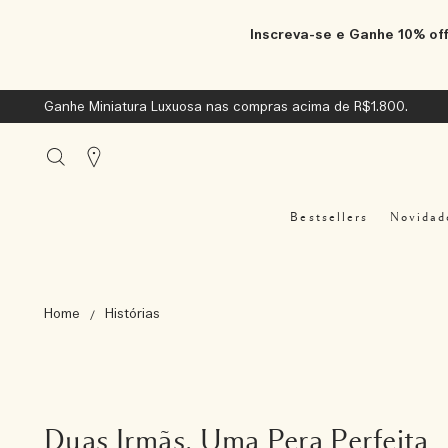
Inscreva-se e Ganhe 10% off
Ganhe Miniatura Luxuosa nas compras acima de R$1.800.
Stores
Bestsellers
Novidad
Home
Histórias
Duas Irmãs, Uma Pera Perfeita