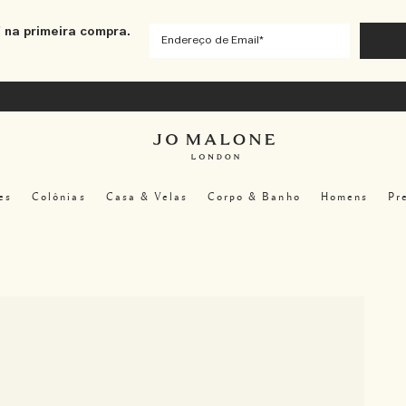
 na primeira compra.
es
Colônias
Casa & Velas
Corpo & Banho
Homens
Pr