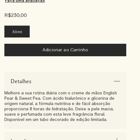
Faça uma avaliação
R$230,00
30ml
Adicionar ao Carrinho
Detalhes
Melhore a sua rotina diária com o creme de mãos English
Pear & Sweet Pea. Com ácido hialurônico e glicerina de
origem natural, a fórmula nutritiva e de fácil absorção
proporciona 8 horas de hidratação. Deixe a pele macia,
suave e perfumada com esta leve fragrância floral.
Disponível em um tubo decorado de edição limitada.