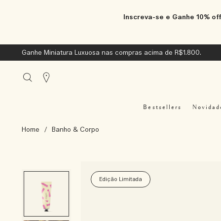
Inscreva-se e Ganhe 10% off
Ganhe Miniatura Luxuosa nas compras acima de R$1.800.
Stores
Bestsellers
Novidad
Home
/
Banho & Corpo
Edição Limitada