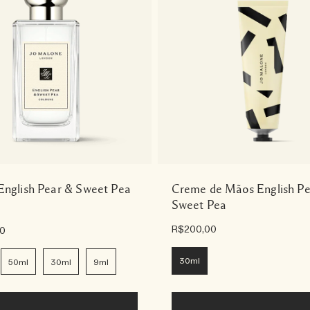
English Pear & Sweet Pea
Creme de Mãos English Pe
Sweet Pea
R$200,00
00
30ml
50ml
30ml
9ml