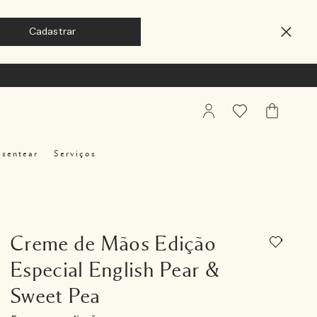
My
Favoritos
Meu
Account
Carrinho
esentear
Serviços
Creme de Mãos Edição
Especial English Pear &
Sweet Pea