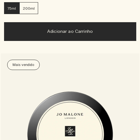
75ml
200ml
Adicionar ao Carrinho
Mais vendido