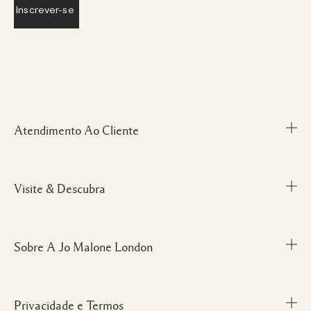
Atendimento Ao Cliente
Visite & Descubra
Meu Perfil
Fale Conosco
Personal Shopper
Sobre A Jo Malone London
Descubra uma Fragrância
Cancelamentos & Devoluções
Localize uma Boutique
Informações sobre Envio
Glossário de Ingredientes
Privacidade e Termos
Nossa História