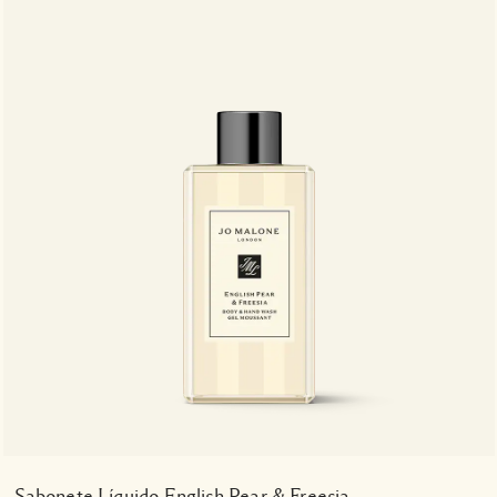
Sabonete Líquido English Pear & Freesia