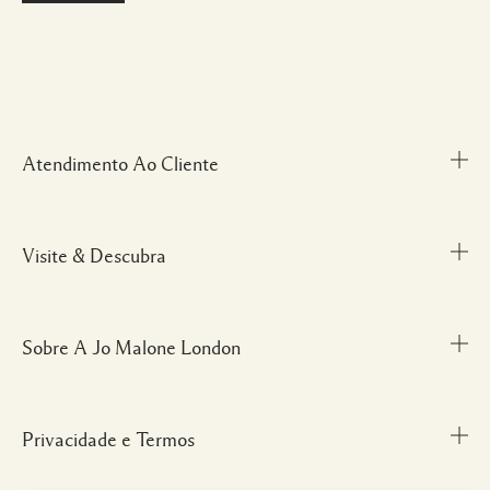
Atendimento Ao Cliente
Visite & Descubra
Meu Perfil
Fale Conosco
Personal Shopper
Sobre A Jo Malone London
Descubra uma Fragrância
Cancelamentos & Devoluções
Localize uma Boutique
Informações sobre Envio
Glossário de Ingredientes
Privacidade e Termos
Nossa História
FAQ
Informações da Marca