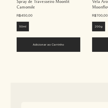
Spray de Travesseiro Moonlit
Vela Ar
Camomile
Moonflo
R$450,00
R$700,00
50ml
200g
Adicionar ao Carrinho