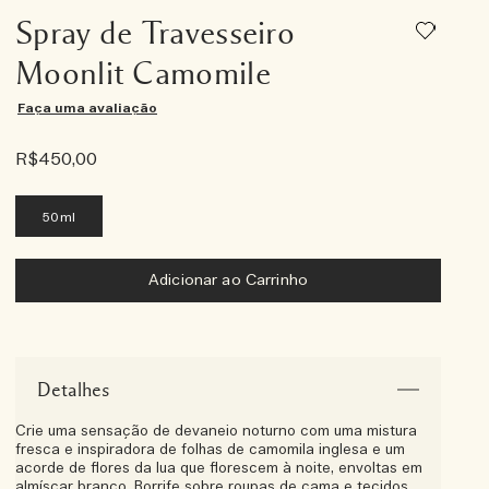
Spray de Travesseiro
Moonlit Camomile
Faça uma avaliação
R$450,00
50ml
Adicionar ao Carrinho
Detalhes
Crie uma sensação de devaneio noturno com uma mistura
fresca e inspiradora de folhas de camomila inglesa e um
acorde de flores da lua que florescem à noite, envoltas em
almíscar branco. Borrife sobre roupas de cama e tecidos