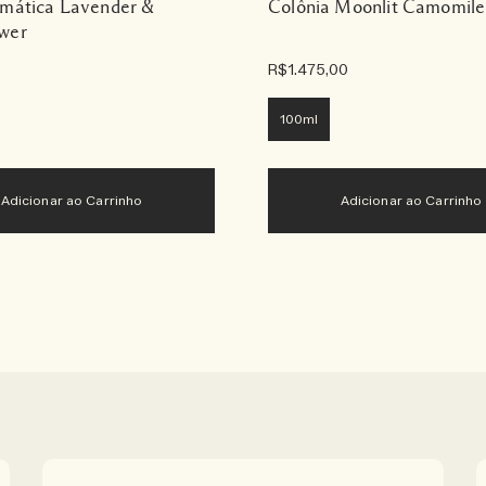
omática Lavender &
Colônia Moonlit Camomile
wer
R$1.475,00
100ml
Adicionar ao Carrinho
Adicionar ao Carrinho