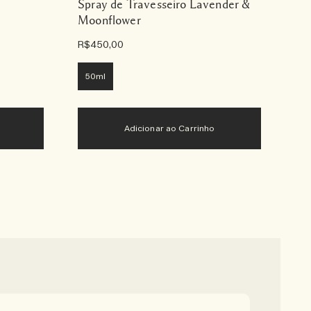
Spray de Travesseiro Lavender &
Di
Moonflower
R$450,00
R$1
50ml
1
Adicionar ao Carrinho