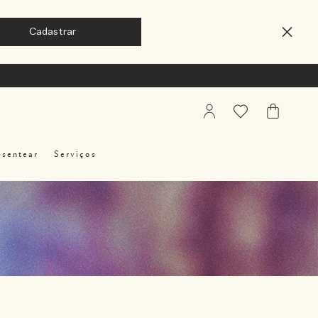
My
Favoritos
Meu
Account
Carrinho
esentear
Serviços