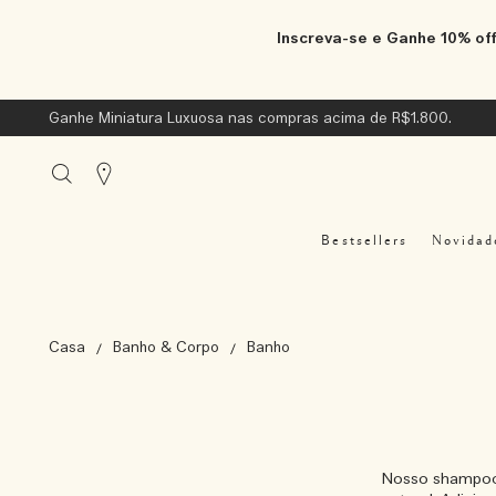
Inscreva-se e Ganhe 10% off
Ganhe Miniatura Luxuosa nas compras acima de R$1.800.
Stores
Bestsellers
Novidad
Casa
Banho & Corpo
Banho
Nosso shampoo 