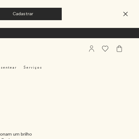
My
Favoritos
Meu
Account
Carrinho
esentear
Serviços
ionam um brilho