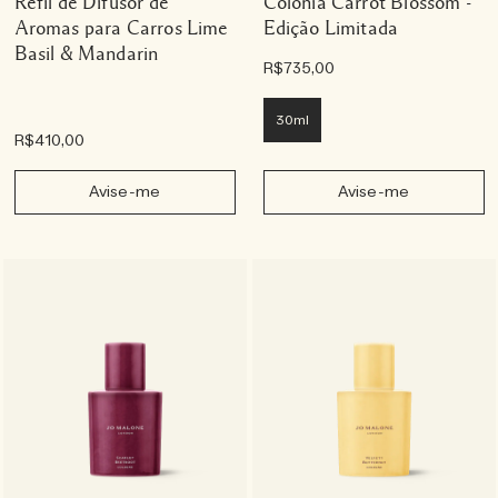
Refil de Difusor de
Colônia Carrot Blossom -
Aromas para Carros Lime
Edição Limitada
Basil & Mandarin
R$735,00
30ml
R$410,00
Avise-me
Avise-me