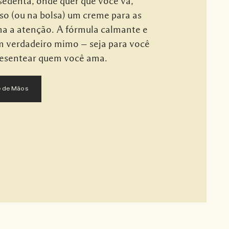
 sedenta, onde quer que você vá,
so (ou na bolsa) um creme para as
a a atenção. A fórmula calmante e
m verdadeiro mimo — seja para você
resentear quem você ama.
 de Mãos