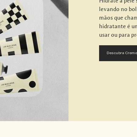
Hidrate a pele
levando no bol
mãos que cham
hidratante é u
usar ou para p
Descubra Creme