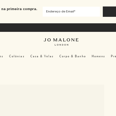
 na primeira compra.
es
Colônias
Casa & Velas
Corpo & Banho
Homens
Pr