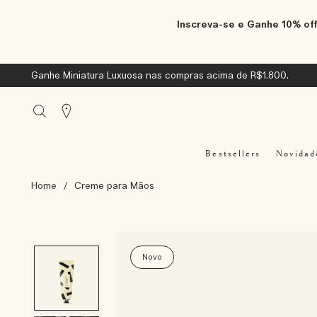
Inscreva-se e Ganhe 10% off
Ganhe Miniatura Luxuosa nas compras acima de R$1.800.
Stores
Bestsellers
Novidad
Home
/
Creme para Mãos
Novo