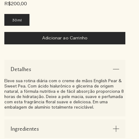
R$200,00
30ml
Adicionar ao Carrinho
Detalhes
Eleve sua rotina diária com o creme de mãos English Pear &
Sweet Pea. Com ácido hialurônico e glicerina de origem
natural, a fórmula nutritiva e de fácil absorção proporciona 8
horas de hidratação. Deixe a pele macia, suave e perfumada
com esta fragrância floral suave e deliciosa. Em uma
embalagem de alumínio totalmente reciclável.
Ingredientes