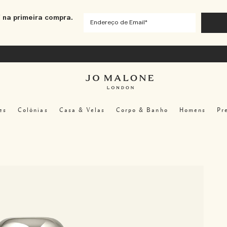
 na primeira compra.
es
Colônias
Casa & Velas
Corpo & Banho
Homens
Pr