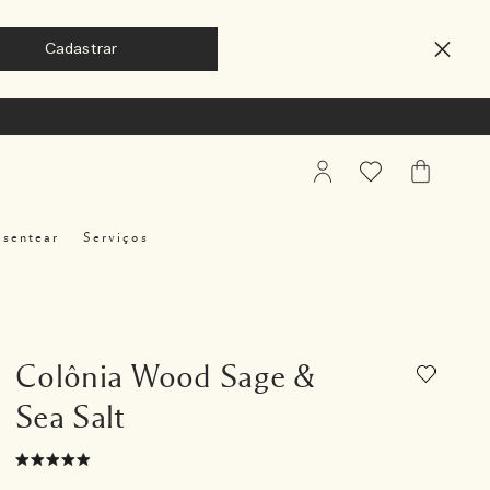
My
Favoritos
Meu
Account
Carrinho
esentear
Serviços
Colônia Wood Sage &
Sea Salt