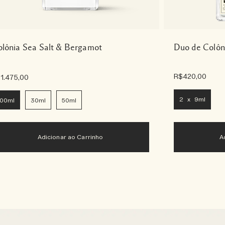
lônia Sea Salt & Bergamot
Duo de Colôn
R$420,00
1.475,00
2 x 9ml
100ml
30ml
50ml
Adicionar ao Carrinho