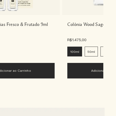
ias Fresco & Frutado 9ml
Colônia Wood Sage & Se
R$1.475,00
100ml
50ml
30ml
Adicionar ao Carrinho
Adicionar ao Ca