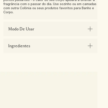
pontos pulsantes - o calor do seu corpo ajudará a difundir a
fragrância com o passar do dia. Use sozinho ou em camadas
com outra Colônia ou seus produtos favoritos para Banho e
Corpo.
Modo De Usar
Ingredientes