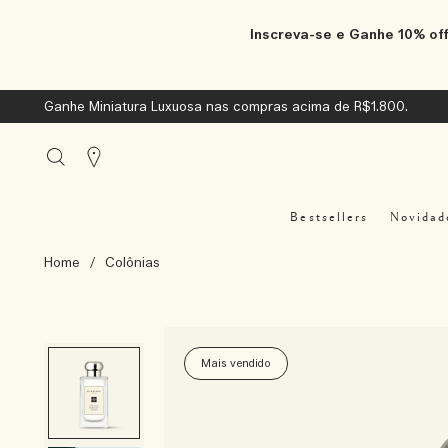
Inscreva-se e Ganhe 10% off
Ganhe Miniatura Luxuosa nas compras acima de R$1.800.
Stores
Bestsellers
Novidad
Home
/
Colônias
Mais vendido