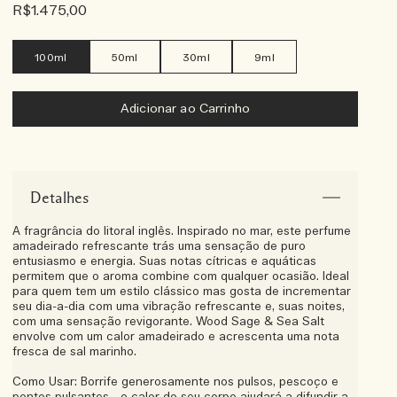
R$1.475,00
100ml
50ml
30ml
9ml
Adicionar ao Carrinho
Detalhes
A fragrância do litoral inglês. Inspirado no mar, este perfume
amadeirado refrescante trás uma sensação de puro
entusiasmo e energia. Suas notas cítricas e aquáticas
permitem que o aroma combine com qualquer ocasião. Ideal
para quem tem um estilo clássico mas gosta de incrementar
seu dia-a-dia com uma vibração refrescante e, suas noites,
com uma sensação revigorante. Wood Sage & Sea Salt
envolve com um calor amadeirado e acrescenta uma nota
fresca de sal marinho.
Como Usar: Borrife generosamente nos pulsos, pescoço e