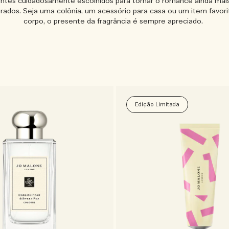
ntes cuidadosamente escolhidos para tornar o romance ainda mais
ados. Seja uma colônia, um acessório para casa ou um item favor
corpo, o presente da fragrância é sempre apreciado.
Edição Limitada