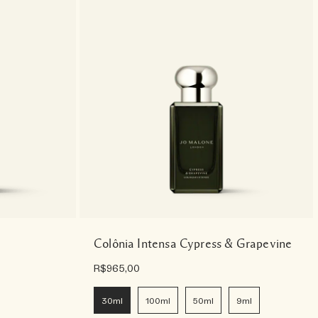
Colônia Intensa Cypress & Grapevine
R$965,00
30ml
100ml
50ml
9ml