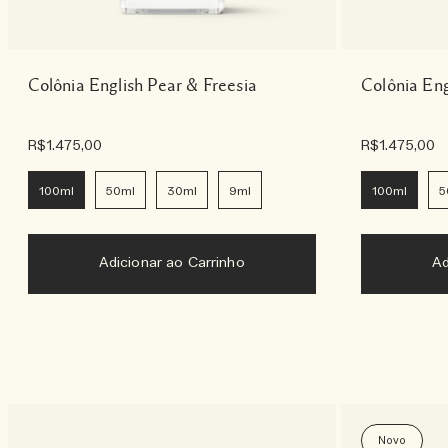
Colônia English Pear & Freesia
Colônia En
R$1.475,00
R$1.475,00
100ml
50ml
30ml
9ml
100ml
5
Adicionar ao Carrinho
Novo