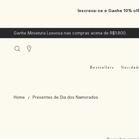
Inscreva-se e Ganhe 10% off
Ganhe Miniatura Luxuosa nas compras acima de R$1.800.
Stores
Bestsellers
Novidad
Home
Presentes de Dia dos Namorados