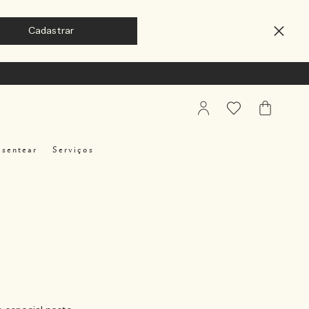
My
Favoritos
Meu
Account
Carrinho
esentear
Serviços