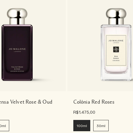
tensa Velvet Rose & Oud
Colônia Red Roses
R$1.475,00
0ml
100ml
30ml