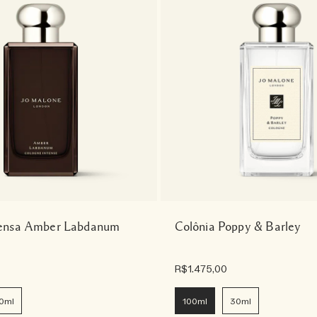
tensa Amber Labdanum
Colônia Poppy & Barley
R$1.475,00
0ml
100ml
30ml