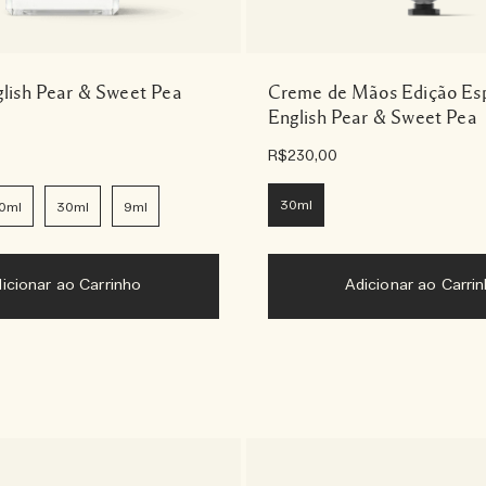
glish Pear & Sweet Pea
Creme de Mãos Edição Esp
English Pear & Sweet Pea
R$230,00
30ml
0ml
30ml
9ml
Adicionar ao Carrinho
Adicionar ao Carri