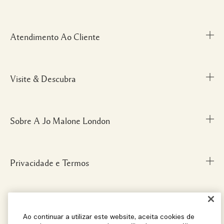
Atendimento Ao Cliente
Visite & Descubra
Meu Perfil
Fale Conosco
Personal Shopper
Sobre A Jo Malone London
Descubra uma Fragrância
Cancelamentos & Devoluções
Localize uma Boutique
Informações sobre Envio
Glossário de Ingredientes
Privacidade e Termos
Nossa História
FAQ
Informações da Marca
Carreiras
Social
Termos e Condições
Ao continuar a utilizar este website, aceita cookies de