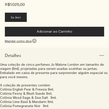
R$1.025,00
5x 9ml
Adicionar ao Carrinho
Mandar como dica
Detalhes
Uma coleção de cinco perfumes Jo Malone London em tamanho de
viagem (9ml), projetadas para serem usadas sozinhas ou juntas.
Embalado em caixa de presente para surpreender alguém especial ou
para você mesmo.
A coleção de presentes contém:
Colônia English Pear & Freesia 9ml,
Colônia Peony & Blush Suede 9ml,
Colônia Wood Sage & Sea Salt 9ml,
Colônia Lime Basil & Mandarin 9ml,
Colônia Pomegranate Noir 9ml.