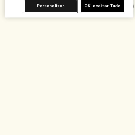
Personalizar
OK, aceitar Tudo
Chat
Adicionar ao Carrinho - R$1.025,00
Você Também Vai Amar