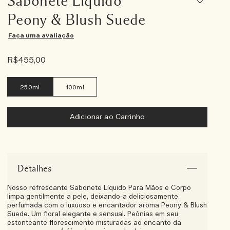
Sabonete Líquido
Peony & Blush Suede
Faça uma avaliação
R$455,00
250ml
100ml
Adicionar ao Carrinho
Detalhes
Nosso refrescante Sabonete Líquido Para Mãos e Corpo
limpa gentilmente a pele, deixando-a deliciosamente
perfumada com o luxuoso e encantador aroma Peony & Blush
Suede. Um floral elegante e sensual. Peônias em seu
estonteante florescimento misturadas ao encanto da