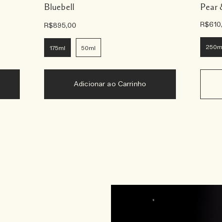
Bluebell
Pear 
R$610
R$895,00
250m
175ml
50ml
Adicionar ao Carrinho