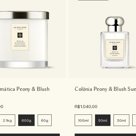
mática Peony & Blush
Colônia Peony & Blush Su
00
R$1.040,00
2.1kg
600g
60g
100ml
50ml
30ml