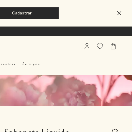
My
Favoritos
Meu
Account
Carrinho
esentear
Serviços