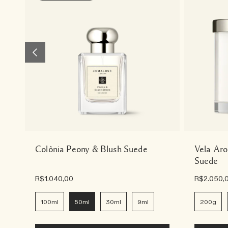
Colônia Peony & Blush Suede
Vela Aro
Suede
R$1.040,00
R$2.050,
100ml
50ml
30ml
9ml
200g