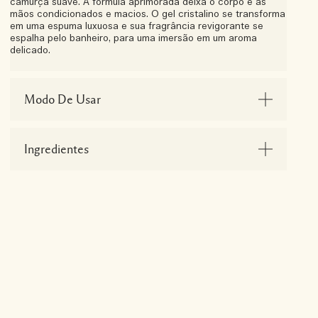
camurça suave. A fórmula aprimorada deixa o corpo e as
mãos condicionados e macios. O gel cristalino se transforma
em uma espuma luxuosa e sua fragrância revigorante se
espalha pelo banheiro, para uma imersão em um aroma
delicado.
Modo De Usar
Ingredientes