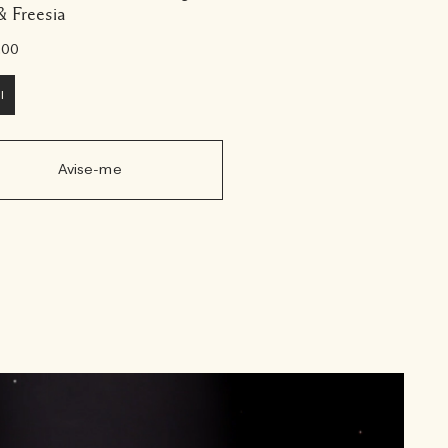
& Freesia
,00
l
Avise-me