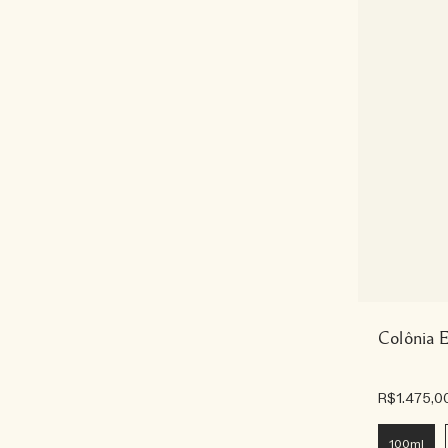
Colônia E
R$1.475,0
100ml