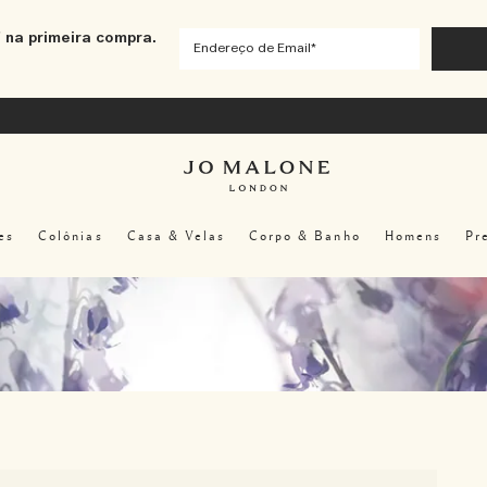
 na primeira compra.
es
Colônias
Casa & Velas
Corpo & Banho
Homens
Pr