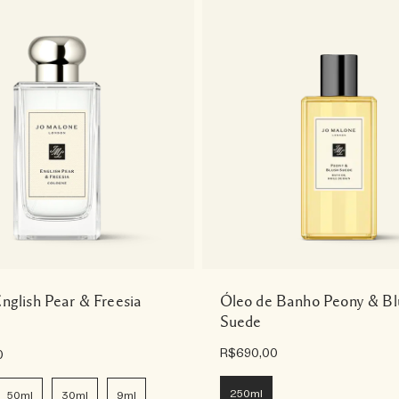
nglish Pear & Freesia
Óleo de Banho Peony & Bl
Suede
R$690,00
0
250ml
50ml
30ml
9ml