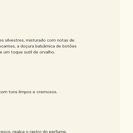
es silvestres, misturado com notas de
rocantes, a doçura balsâmica de botões
e um toque sutil de orvalho.
com tons limpos e cremosos.
esco, realça o rastro do perfume,