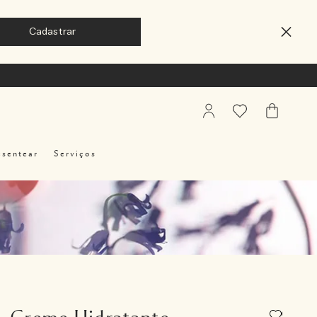
My
Favoritos
Meu
Account
Carrinho
esentear
Serviços