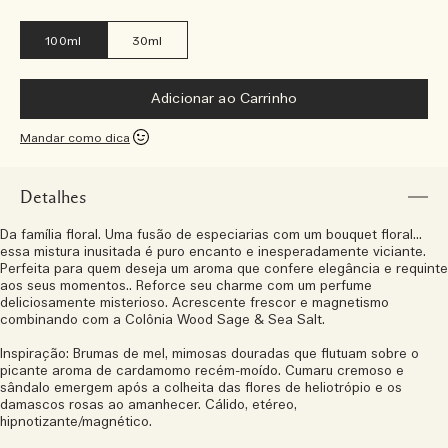
100ml
30ml
Adicionar ao Carrinho
Mandar como dica
Detalhes
Da família floral. Uma fusão de especiarias com um bouquet floral...
essa mistura inusitada é puro encanto e inesperadamente viciante.
Perfeita para quem deseja um aroma que confere elegância e requinte
aos seus momentos.. Reforce seu charme com um perfume
deliciosamente misterioso. Acrescente frescor e magnetismo
combinando com a Colônia Wood Sage & Sea Salt.
Inspiração: Brumas de mel, mimosas douradas que flutuam sobre o
picante aroma de cardamomo recém-moído. Cumaru cremoso e
sândalo emergem após a colheita das flores de heliotrópio e os
damascos rosas ao amanhecer. Cálido, etéreo,
hipnotizante/magnético.