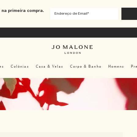
 na primeira compra.
es
Colônias
Casa & Velas
Corpo & Banho
Homens
Pr