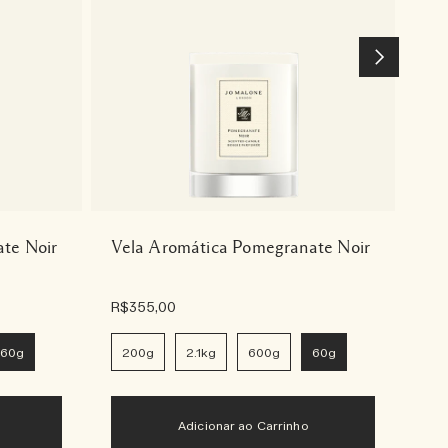
te Noir
Vela Aromática Pomegranate Noir
Sa
No
R$355,00
R$
60g
200g
2.1kg
600g
60g
1
Adicionar ao Carrinho