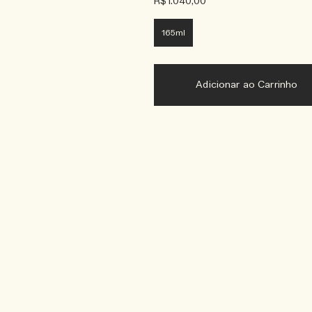
R$1.040,00
165ml
Adicionar ao Carrinho