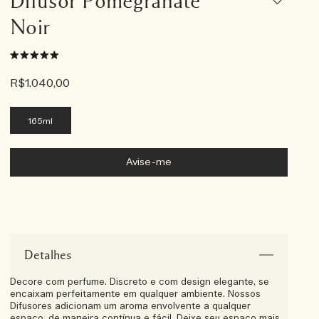
Difusor Pomegranate
Noir
R$1.040,00
165ml
Avise-me
Detalhes
Decore com perfume. Discreto e com design elegante, se
encaixam perfeitamente em qualquer ambiente. Nossos
Difusores adicionam um aroma envolvente a qualquer
espaço, de maneira contínua e fácil. Deixe seu espaço mais