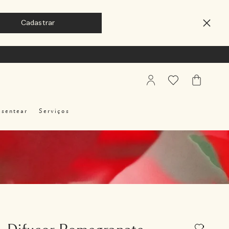
My
Favoritos
Meu
Account
Carrinho
esentear
Serviços