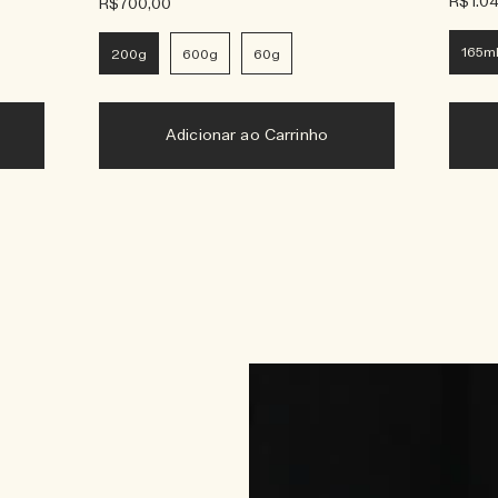
R$1.0
R$700,00
165m
200g
600g
60g
Adicionar ao Carrinho