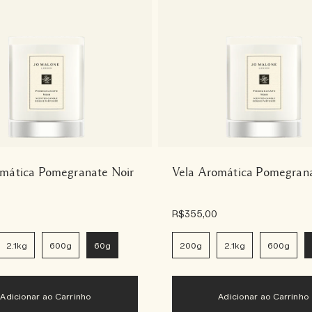
omática Pomegranate Noir
Vela Aromática Pomegrana
R$355,00
2.1kg
600g
60g
200g
2.1kg
600g
Adicionar ao Carrinho
Adicionar ao Carrinho