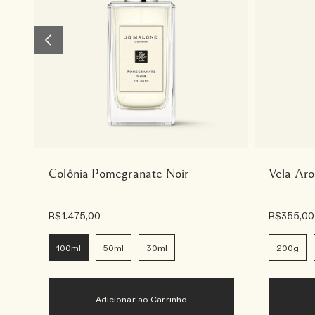
Colônia Pomegranate Noir
Vela Ar
R$1.475,00
R$355,00
100ml
50ml
30ml
200g
Adicionar ao Carrinho