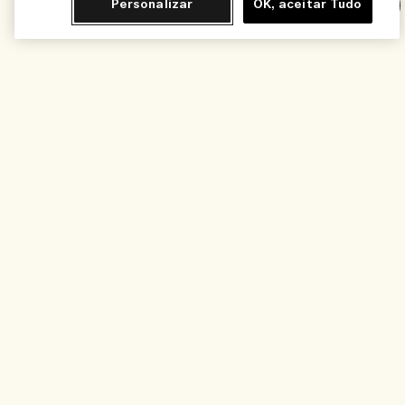
Personalizar
OK, aceitar Tudo
Chat
Adicionar ao Carrinho - R$610,00