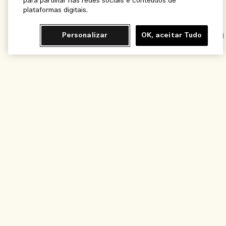
para partilhar nas redes sociais e conteúdos de
plataformas digitais.
Personalizar
OK, aceitar Tudo
Chat
Adicionar ao Carrinho - R$690,00