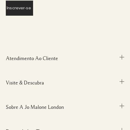
Atendimento Ao Cliente
Visite & Descubra
Meu Perfil
Fale Conosco
Personal Shopper
Sobre A Jo Malone London
Descubra uma Fragrância
Cancelamentos & Devoluções
Localize uma Boutique
Informações sobre Envio