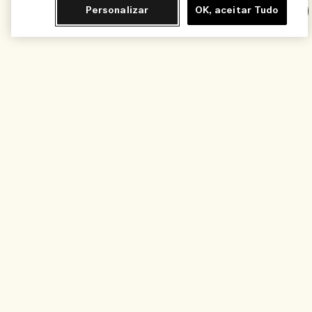
Personalizar
OK, aceitar Tudo
Chat
Adicionar ao Carrinho - R$1.450,00
Você Também Vai Amar