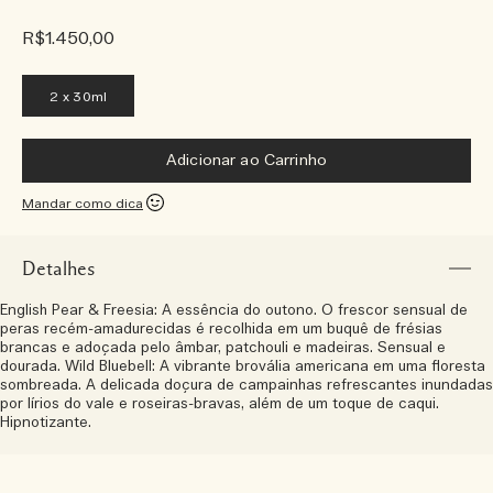
R$1.450,00
2 x 30ml
Adicionar ao Carrinho
Mandar como dica
Detalhes
English Pear & Freesia: A essência do outono. O frescor sensual de
peras recém-amadurecidas é recolhida em um buquê de frésias
brancas e adoçada pelo âmbar, patchouli e madeiras. Sensual e
dourada. Wild Bluebell: A vibrante brovália americana em uma floresta
sombreada. A delicada doçura de campainhas refrescantes inundadas
por lírios do vale e roseiras-bravas, além de um toque de caqui.
Hipnotizante.