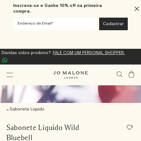
Inscreva-se e Ganhe 10% off na primeira
compra.
Dúvidas sobre produtos?
FALE COM UM PERSONAL SHOPPER.
Meu
Carrin
Sabonete Liquido
Sabonete Líquido Wild
Bluebell