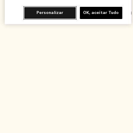
Personalizar
OK, aceitar Tudo
Chat
Adicionar ao Carrinho - R$455,00