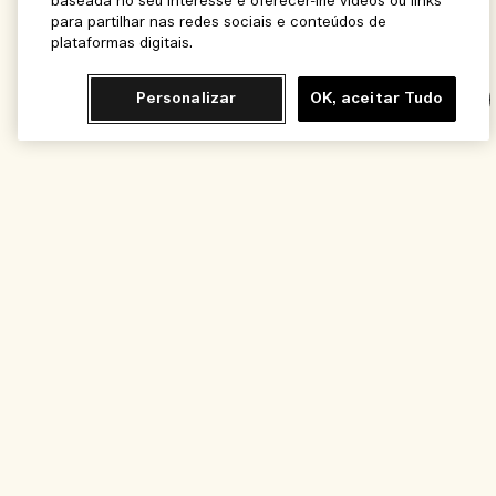
baseada no seu interesse e oferecer-lhe vídeos ou links
para partilhar nas redes sociais e conteúdos de
plataformas digitais.
Personalizar
OK, aceitar Tudo
Chat
Avise-me