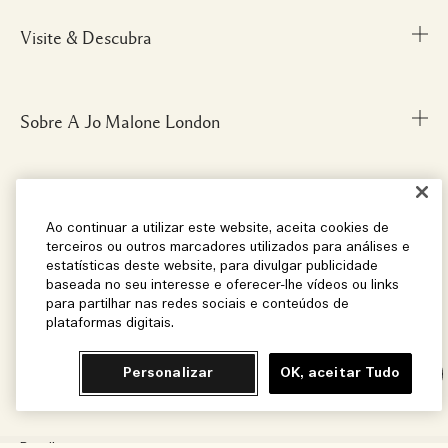
Visite & Descubra
Meu Perfil
Fale Conosco
Personal Shopper
Sobre A Jo Malone London
Descubra uma Fragrância
Cancelamentos & Devoluções
Localize uma Boutique
Informações sobre Envio
Glossário de Ingredientes
Privacidade e Termos
Nossa História
Ao continuar a utilizar este website, aceita cookies de
FAQ
terceiros ou outros marcadores utilizados para análises e
Informações da Marca
estatísticas deste website, para divulgar publicidade
baseada no seu interesse e oferecer-lhe vídeos ou links
Carreiras
Social
Termos e Condições
para partilhar nas redes sociais e conteúdos de
plataformas digitais.
Localização e Idioma
Personalizar
OK, aceitar Tudo
Chat
Instagram
Facebook
Brasil
© Jo Malone London 2026