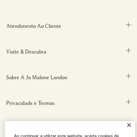
Atendimento Ao Cliente
Visite & Descubra
Meu Perfil
Fale Conosco
Personal Shopper
Sobre A Jo Malone London
Descubra uma Fragrância
Cancelamentos & Devoluções
Localize uma Boutique
Informações sobre Envio
Glossário de Ingredientes
Privacidade e Termos
Nossa História
FAQ
Informações da Marca
Carreiras
Social
Termos e Condições
Ao continuar a utilizar este website, aceita cookies de