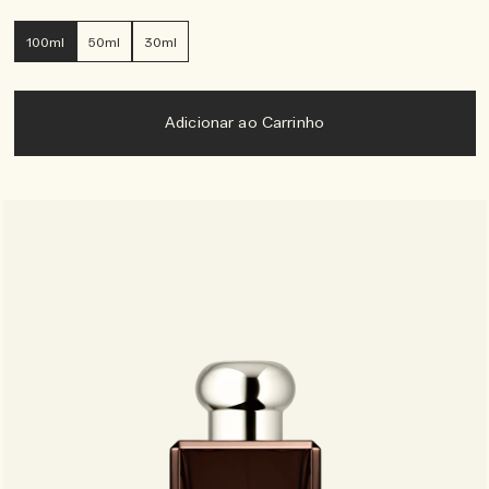
100ml
50ml
30ml
Adicionar ao Carrinho