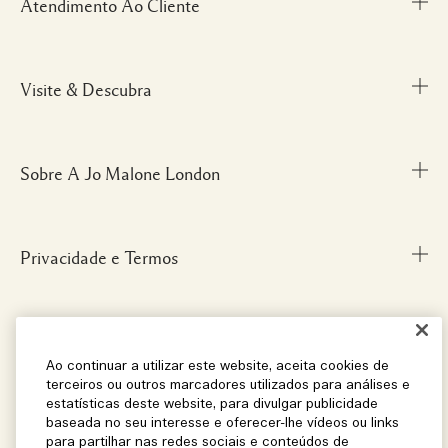
Atendimento Ao Cliente
Visite & Descubra
Meu Perfil
Fale Conosco
Personal Shopper
Sobre A Jo Malone London
Descubra uma Fragrância
Cancelamentos & Devoluções
Localize uma Boutique
Informações sobre Envio
Glossário de Ingredientes
Privacidade e Termos
Nossa História
FAQ
Informações da Marca
Carreiras
Social
Termos e Condições
Ao continuar a utilizar este website, aceita cookies de
terceiros ou outros marcadores utilizados para análises e
estatísticas deste website, para divulgar publicidade
baseada no seu interesse e oferecer-lhe vídeos ou links
Localização e Idioma
Instagram
para partilhar nas redes sociais e conteúdos de