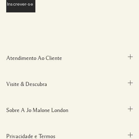
Atendimento Ao Cliente
Visite & Descubra
Meu Perfil
Fale Conosco
Personal Shopper
Sobre A Jo Malone London
Descubra uma Fragrância
Cancelamentos & Devoluções
Localize uma Boutique
Informações sobre Envio
Glossário de Ingredientes
Privacidade e Termos
Nossa História