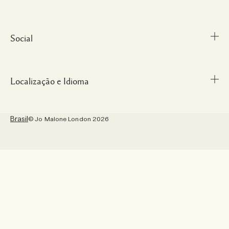
FAQ
Informações da Marca
Carreiras
Social
Termos e Condições
Localização e Idioma
Instagram
Facebook
Brasil
© Jo Malone London 2026
Pinterest
Localização – Brasil
Twitter
Idioma – Português
YouTube