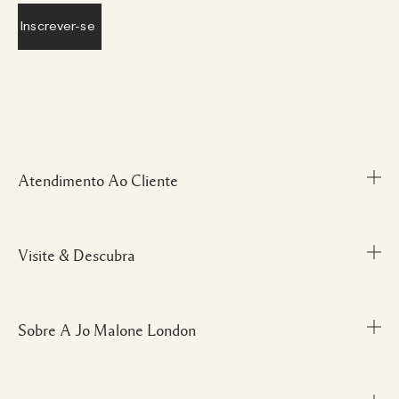
Atendimento Ao Cliente
Visite & Descubra
Meu Perfil
Fale Conosco
Personal Shopper
Sobre A Jo Malone London
Descubra uma Fragrância
Cancelamentos & Devoluções
Localize uma Boutique
Informações sobre Envio