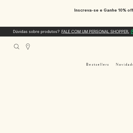
Inscreva-se e Ganhe 10% off
Dúvidas sobre produtos?
FALE COM UM PERSONAL SHOPPER.
Stores
Bestsellers
Novidad