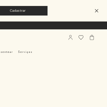
My
Favoritos
Meu
Account
Carrinho
esentear
Serviços