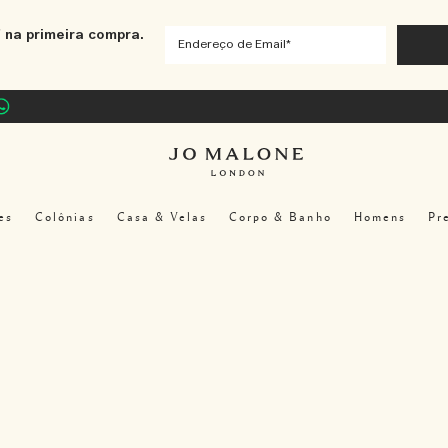
 na primeira compra.
es
Colônias
Casa & Velas
Corpo & Banho
Homens
Pr