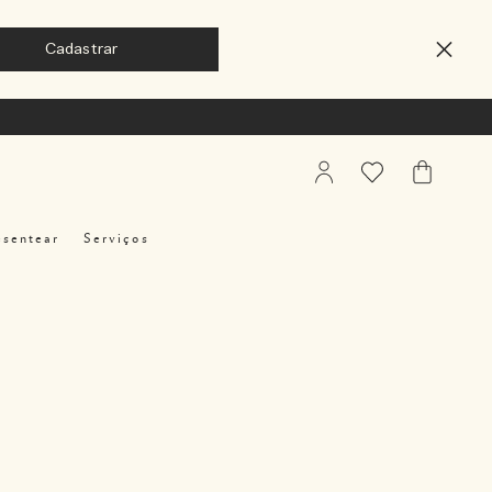
My
Favoritos
Meu
Account
Carrinho
esentear
Serviços