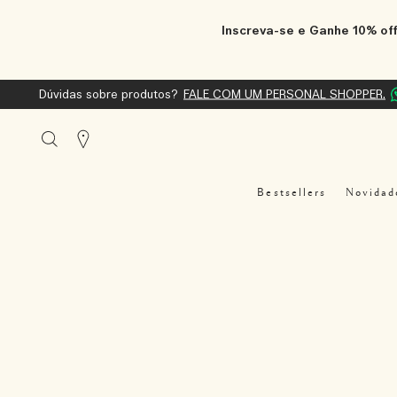
Inscreva-se e Ganhe 10% off
Dúvidas sobre produtos?
FALE COM UM PERSONAL SHOPPER.
Stores
Bestsellers
Novidad