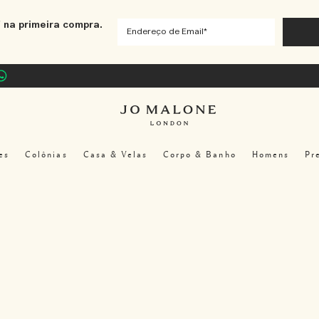
 na primeira compra.
es
Colônias
Casa & Velas
Corpo & Banho
Homens
Pr