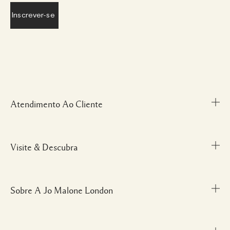
Atendimento Ao Cliente
Visite & Descubra
Meu Perfil
Fale Conosco
Personal Shopper
Sobre A Jo Malone London
Descubra uma Fragrância
Cancelamentos & Devoluções
Localize uma Boutique
Informações sobre Envio