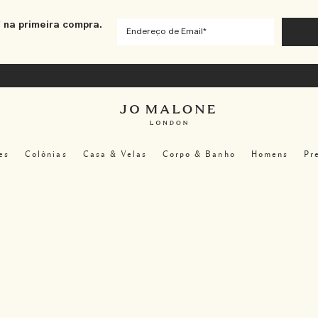
 na primeira compra.
es
Colônias
Casa & Velas
Corpo & Banho
Homens
Pr