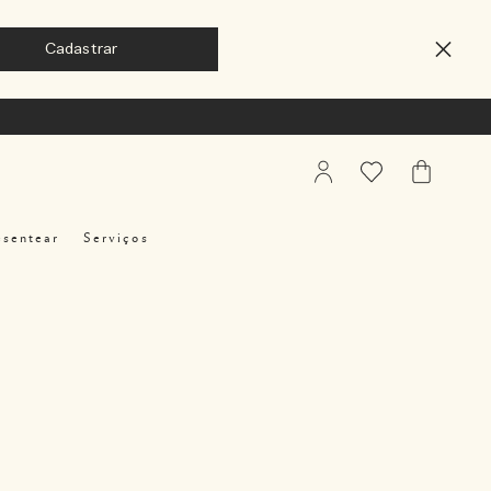
My
Favoritos
Meu
Account
Carrinho
esentear
Serviços