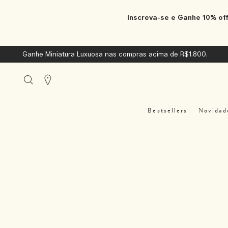
Inscreva-se e Ganhe 10% off
Ganhe Miniatura Luxuosa nas compras acima de R$1.800.
Stores
Bestsellers
Novidad