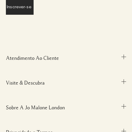
Atendimento Ao Cliente
Visite & Descubra
Meu Perfil
Fale Conosco
Personal Shopper
Sobre A Jo Malone London
Descubra uma Fragrância
Cancelamentos & Devoluções
Localize uma Boutique
Informações sobre Envio
Glossário de Ingredientes