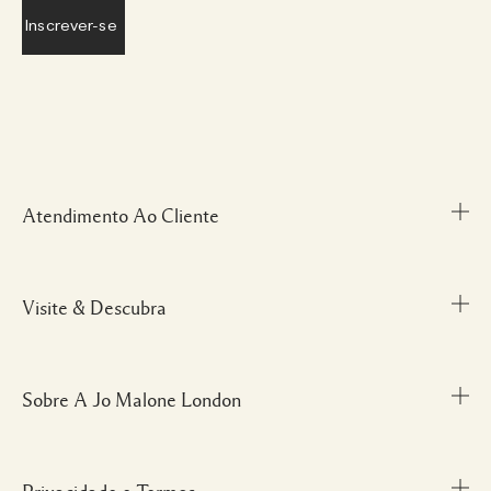
Atendimento Ao Cliente
Visite & Descubra
Meu Perfil
Fale Conosco
Personal Shopper
Sobre A Jo Malone London
Descubra uma Fragrância
Cancelamentos & Devoluções
Localize uma Boutique
Informações sobre Envio
Glossário de Ingredientes