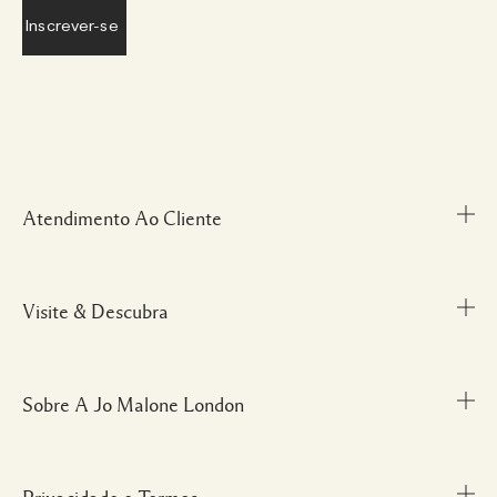
Atendimento Ao Cliente
Visite & Descubra
Meu Perfil
Fale Conosco
Personal Shopper
Sobre A Jo Malone London
Descubra uma Fragrância
Cancelamentos & Devoluções
Localize uma Boutique
Informações sobre Envio
Glossário de Ingredientes