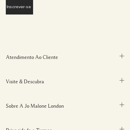
Atendimento Ao Cliente
Visite & Descubra
Meu Perfil
Fale Conosco
Personal Shopper
Sobre A Jo Malone London
Descubra uma Fragrância
Cancelamentos & Devoluções
Localize uma Boutique
Informações sobre Envio
Glossário de Ingredientes