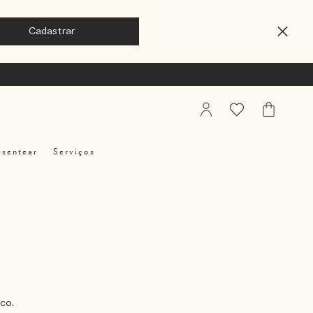
My
Favoritos
Meu
Account
Carrinho
esentear
Serviços
co.