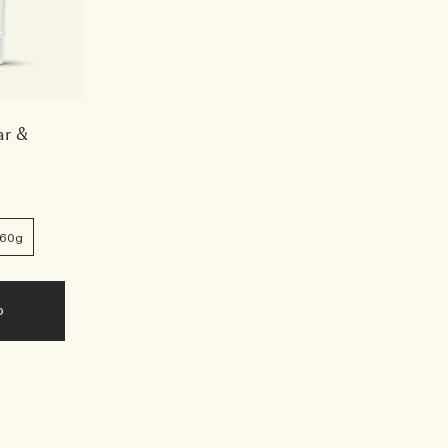
ar &
60g
o