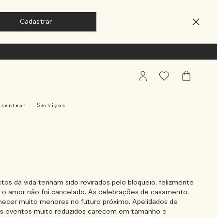
My
Favoritos
Meu
Account
Carrinho
esentear
Serviços
os da vida tenham sido revirados pelo bloqueio, felizmente
 o amor não foi cancelado. As celebrações de casamento,
necer muito menores no futuro próximo. Apelidados de
ses eventos muito reduzidos carecem em tamanho e