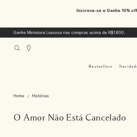
Inscreva-se e Ganhe 10% off
Ganhe Miniatura Luxuosa nas compras acima de R$1.800.
Stores
Bestsellers
Novidad
Home
Histórias
O Amor Não Está Cancelado