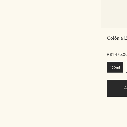
Colônia E
R$1.475,0
100ml
A