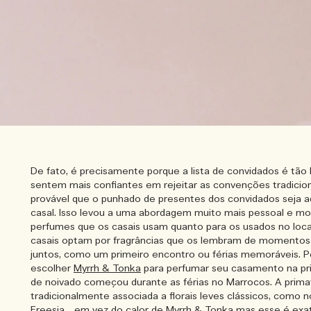
De fato, é precisamente porque a lista de convidados é tão 
sentem mais confiantes em rejeitar as convenções tradicion
provável que o punhado de presentes dos convidados seja 
casal. Isso levou a uma abordagem muito mais pessoal e mo
perfumes que os casais usam quanto para os usados no loca
casais optam por fragrâncias que os lembram de momentos 
juntos, como um primeiro encontro ou férias memoráveis. 
escolher
Myrrh & Tonka
para perfumar seu casamento na pri
de noivado começou durante as férias no Marrocos. A primav
tradicionalmente associada a florais leves clássicos, como 
Freesia
, , em vez do calor de
Myrrh & Tonka
mas esse é exat