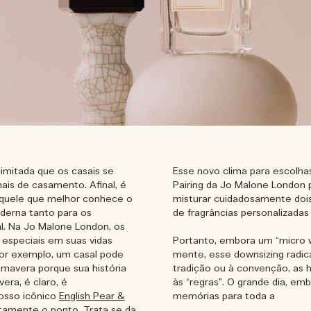
limitada que os casais se
Esse novo clima para escolhas
ais de casamento. Afinal, é
Pairing da Jo Malone London 
aquele que melhor conhece o
misturar cuidadosamente dois
derna tanto para os
de fragrâncias personalizadas 
l. Na Jo Malone London, os
especiais em suas vidas
Portanto, embora um “micro w
Por exemplo, um casal pode
mente, esse downsizing radic
mavera porque sua história
tradição ou à convenção, as 
era, é claro, é
às “regras”. O grande dia, emb
nosso icônico
English Pear &
memórias para toda a
amente o ponto. Trata se da