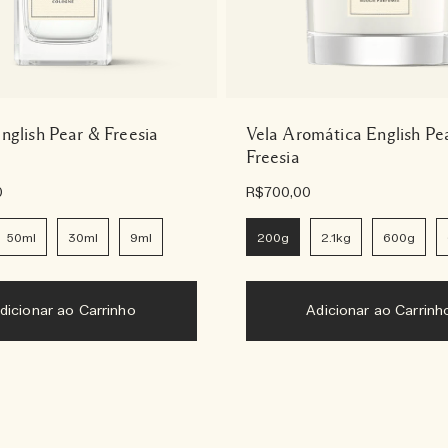
nglish Pear & Freesia
Vela Aromática English Pe
Freesia
0
R$700,00
50ml
30ml
9ml
200g
2.1kg
600g
dicionar ao Carrinho
Adicionar ao Carrinh