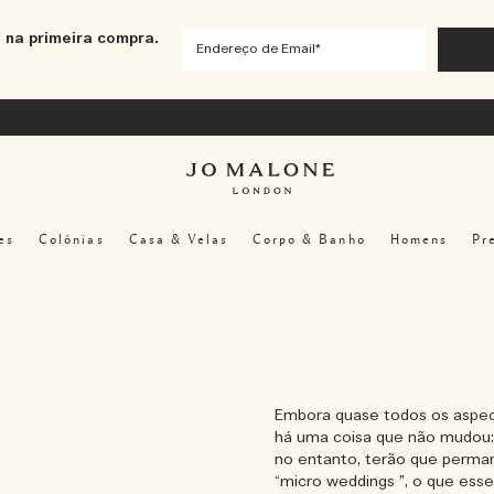
 na primeira compra.
es
Colônias
Casa & Velas
Corpo & Banho
Homens
Pr
Embora quase todos os aspect
há uma coisa que não mudou:
no entanto, terão que perma
“micro weddings ”, o que es