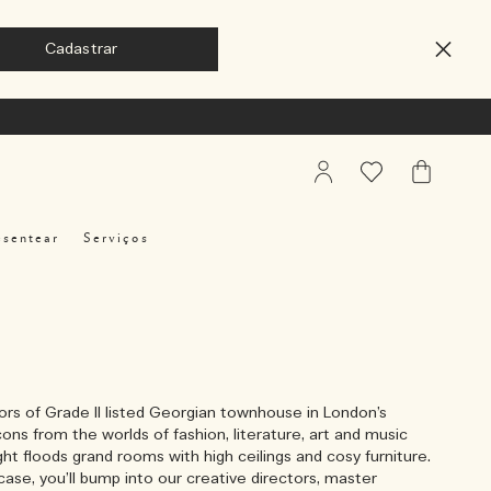
My
Favoritos
Meu
Account
Carrinho
esentear
Serviços
ors of Grade II listed Georgian townhouse in London’s
ons from the worlds of fashion, literature, art and music
ight floods grand rooms with high ceilings and cosy furniture.
ase, you’ll bump into our creative directors, master