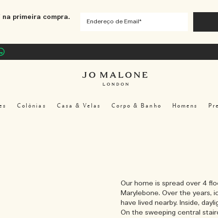
 na primeira compra.
es
Colônias
Casa & Velas
Corpo & Banho
Homens
Pr
Our home is spread over 4 flo
Marylebone. Over the years, ic
have lived nearby. Inside, dayl
On the sweeping central stairc