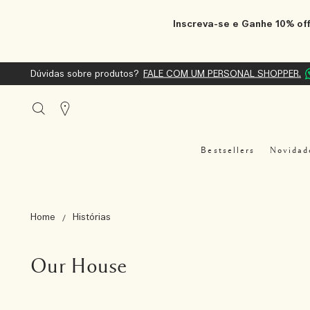
Inscreva-se e Ganhe 10% off
Dúvidas sobre produtos?
FALE COM UM PERSONAL SHOPPER.
Stores
Bestsellers
Novidad
Home
Histórias
Our House